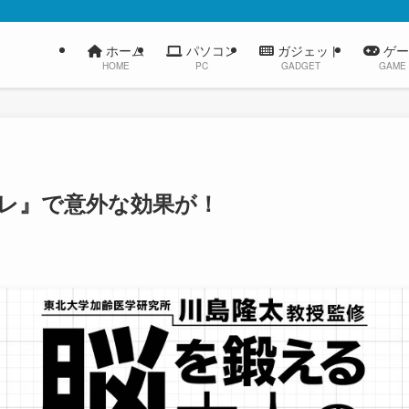
ホーム
パソコン
ガジェット
ゲー
HOME
PC
GADGET
GAME
の『脳トレ』で意外な効果が！