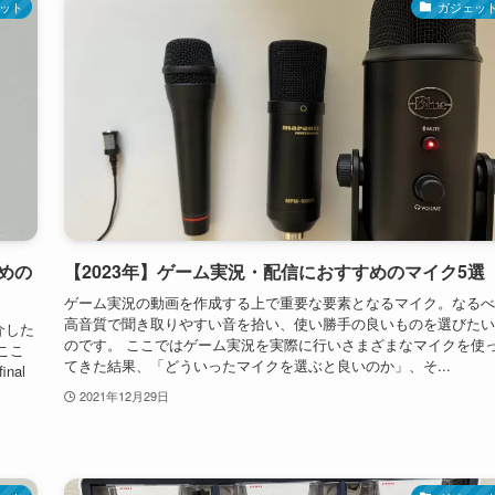
ット
ガジェッ
すめの
【2023年】ゲーム実況・配信におすすめのマイク5選
ゲーム実況の動画を作成する上で重要な要素となるマイク。なるべ
高音質で聞き取りやすい音を拾い、使い勝手の良いものを選びたい
介した
のです。 ここではゲーム実況を実際に行いさまざまなマイクを使
、ここ
てきた結果、「どういったマイクを選ぶと良いのか」、そ...
nal
2021年12月29日