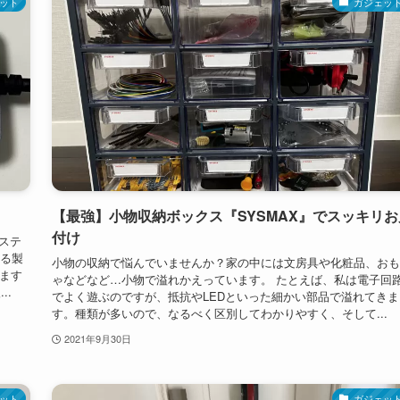
ット
ガジェッ
【最強】小物収納ボックス『SYSMAX』でスッキリお
付け
グステ
する製
小物の収納で悩んでいませんか？家の中には文房具や化粧品、おも
ります
ゃなどなど…小物で溢れかえっています。 たとえば、私は電子回
..
でよく遊ぶのですが、抵抗やLEDといった細かい部品で溢れてきま
す。種類が多いので、なるべく区別してわかりやすく、そして...
2021年9月30日
ット
ガジェッ