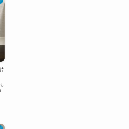
ト
片
ち
路
ト