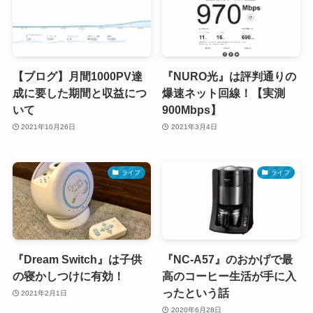
【ブログ】月間1000PV達
『NURO光』は評判通りの
成に要した期間と収益につ
爆速ネット回線！【実測
いて
900Mbps】
2021年10月26日
2021年3月4日
ライフ
ライフ
『Dream Switch』は子供
『NC-A57』のおかげで最
の寝かしつけに有効！
高のコーヒー生活が手に入
ったという話
2021年2月1日
2020年6月28日