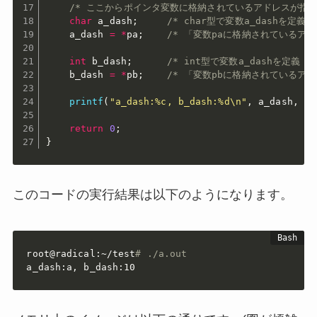
/* ここからポインタ変数に格納されているアドレスが指す
char
 a_dash
;
/* char型で変数a_dashを定義 *
    a_dash 
=
*
pa
;
/* 「変数paに格納されているアド
int
 b_dash
;
/* int型で変数a_dashを定義 *
    b_dash 
=
*
pb
;
/* 「変数pbに格納されているアド
printf
(
"a_dash:%c, b_dash:%d\n"
,
 a_dash
,
 b_
return
0
;
}
このコードの実行結果は以下のようになります。
root@radical:~/test
# ./a.out
a_dash:a, b_dash:10